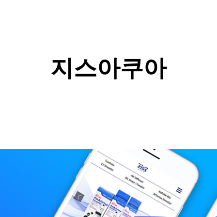
지스아쿠아