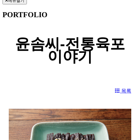
메뉴열기
PORTFOLIO
윤솜씨-전통육포
이야기
목록